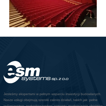
Jesteśmy ekspertami w pełnym wsparciu inwestycji budowlanych.
Nasze usługi obejmują szeroki zakres działań, takich jak: pełne
wykonawstwo, podwykonawstwo, remonty, modernizacje obiektów